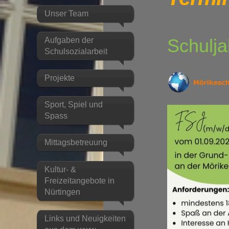
Unser Team
Schulja
Aufgaben der
Schulsozialarbeit
Projekte
Sport, Spiel und
Spass
Mittagsbetreuung
Kultur- &
Freizeitangebote in
Nürtingen
Links und Neuigkeiten