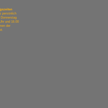
gszeiten
s persönlich
 Donnerstag
Uhr und 16.00
men der
it.