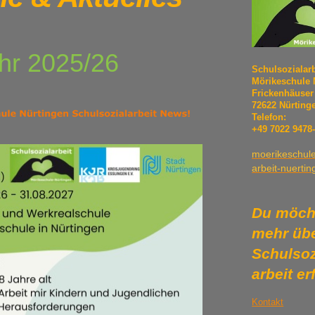
hr 2025/26
Schulsozialarb
Mörikeschule 
Frickenhäuser 
72622 Nürting
Telefon:
+49 7022 9478
moerikeschul
arbeit-nuerti
Du möch
mehr übe
Schulsoz
arbeit e
Kontakt