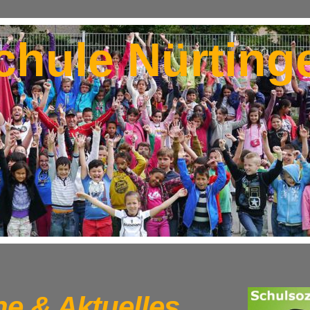
chule Nürting
e & Aktuelles