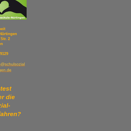
eit
Nürtingen
Str. 2
en
-9129
e@schulsozial
ngen.de
test
r die
ial-
rfahren?